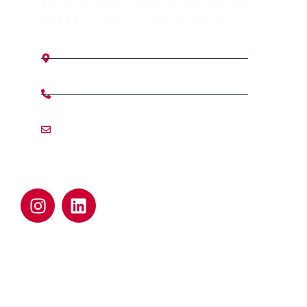
Slå oss en signal, skicka ett mail eller kom
förbi på en kaffe – vi finns här för dig!
Vallevägen 6, 373 73 Jämjö
0455 - 31 34 60
info@montex.se