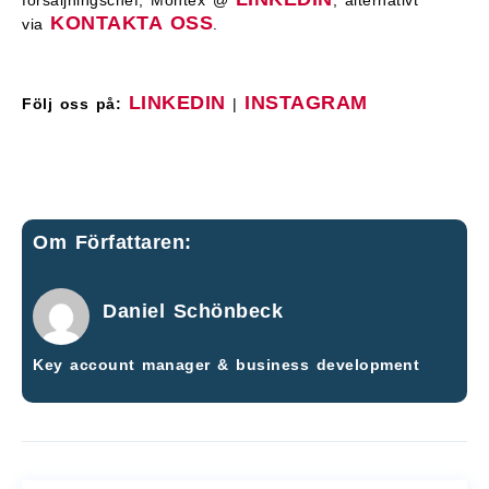
försäljningschef, Montex @
, alternativt
KONTAKTA OSS
via
.
LINKEDIN
INSTAGRAM
Följ oss på:
|
Om Författaren:
Daniel Schönbeck
Key account manager & business development